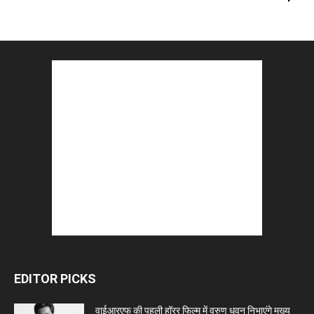
EDITOR PICKS
वाईआरएफ की पहली हॉरर फिल्म में वरुण धवन निभाएंगे मुख्य