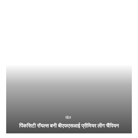
खेल
पिंकसिटी रॉयल्स बनी बीएफएसआई प्रीमियर लीग चैंपियन