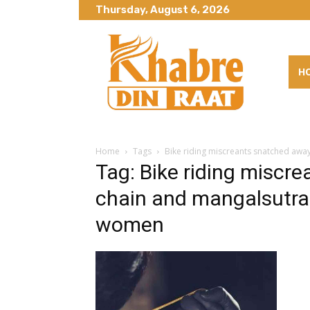
Thursday, August 6, 2026
H
Home
Tags
Bike riding miscreants snatched awa
Tag: Bike riding miscr
chain and mangalsutra
women