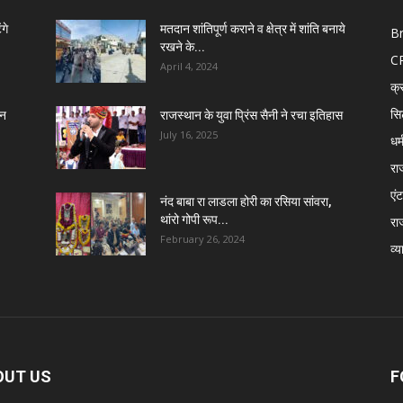
गे
मतदान शांतिपूर्ण कराने व क्षेत्र में शांति बनाये
B
रखने के...
C
April 4, 2024
क्
सि
तन
राजस्थान के युवा प्रिंस सैनी ने रचा इतिहास
July 16, 2025
धर्
रा
एंट
नंद बाबा रा लाडला होरी का रसिया सांवरा,
थांरो गोपी रूप...
रा
February 26, 2024
व्य
OUT US
F