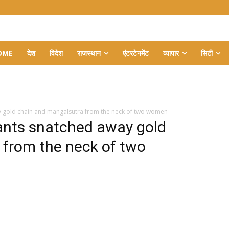
OME
देश
विदेश
राजस्थान
एंटरटेनमेंट
व्यापार
सिटी
y gold chain and mangalsutra from the neck of two women
eants snatched away gold
 from the neck of two