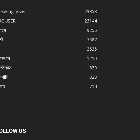
reaking news
23353
ROUSER
23144
राइम
9256
टी
7687
म
3535
जस्थान
1210
रटेनमेंट
839
जनीति
828
ापार
714
OLLOW US