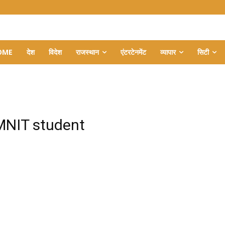
OME
देश
विदेश
राजस्थान
एंटरटेनमेंट
व्यापार
सिटी
MNIT student