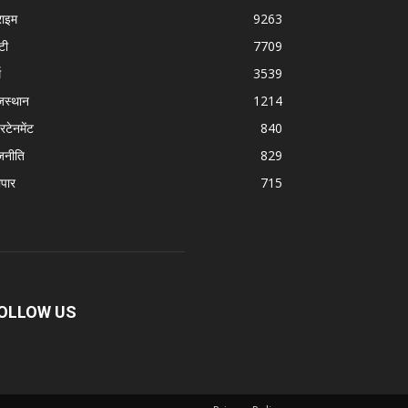
राइम
9263
टी
7709
म
3539
जस्थान
1214
रटेनमेंट
840
जनीति
829
ापार
715
OLLOW US