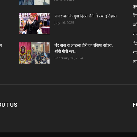
क्
सि
राजस्थान के युवा प्रिंस सैनी ने रचा इतिहास
July 16, 2025
धर्
रा
एंट
िण
नंद बाबा रा लाडला होरी का रसिया सांवरा,
थांरो गोपी रूप...
रा
February 26, 2024
व्य
OUT US
F