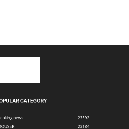
OPULAR CATEGORY
reaking news
23392
ROUSER
23184