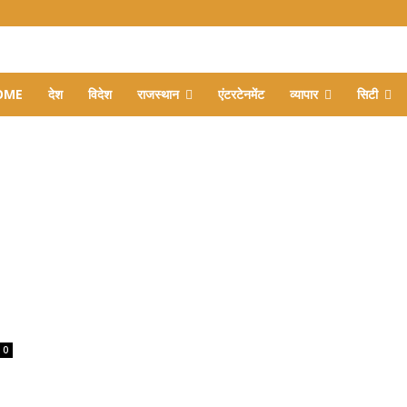
OME
देश
विदेश
राजस्थान
एंटरटेनमेंट
व्यापार
सिटी
0