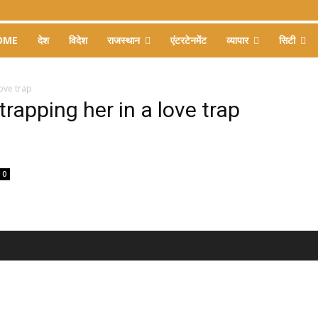
OME
देश
विदेश
राजस्थान
एंटरटेनमेंट
व्यापार
सिटी
love trap
 trapping her in a love trap
0