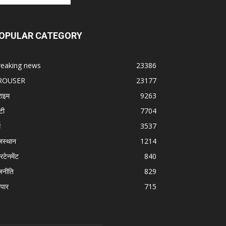
OPULAR CATEGORY
reaking news
23386
ROUSER
23177
राइम
9263
टी
7704
म
3537
जस्थान
1214
रटेनमेंट
840
जनीति
829
ापार
715