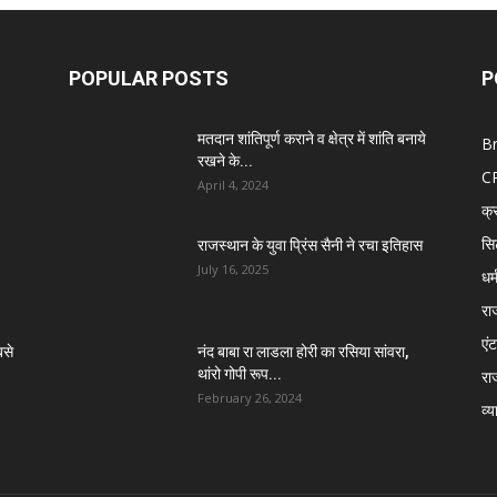
POPULAR POSTS
P
मतदान शांतिपूर्ण कराने व क्षेत्र में शांति बनाये
B
रखने के...
C
April 4, 2024
क्
सि
राजस्थान के युवा प्रिंस सैनी ने रचा इतिहास
July 16, 2025
धर्
रा
एंट
बसे
नंद बाबा रा लाडला होरी का रसिया सांवरा,
थांरो गोपी रूप...
रा
February 26, 2024
व्य