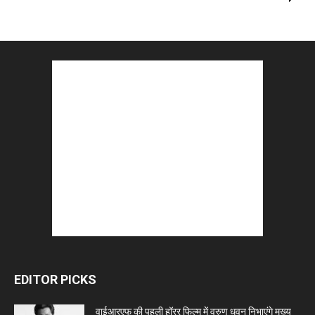
EDITOR PICKS
वाईआरएफ की पहली हॉरर फिल्म में वरुण धवन निभाएंगे मुख्य