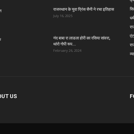
सि
राजस्थान के युवा प्रिंस सैनी ने रचा इतिहास
न
July 16, 2025
धर्
रा
एंट
नंद बाबा रा लाडला होरी का रसिया सांवरा,
े
थांरो गोपी रूप...
रा
February 26, 2024
व्य
OUT US
F