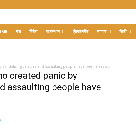
OME
देश
विदेश
राजस्थान
एंटरटेनमेंट
व्यापार
सिटी
 vandalising vehicles and assaulting people have been arrested.
ho created panic by
nd assaulting people have