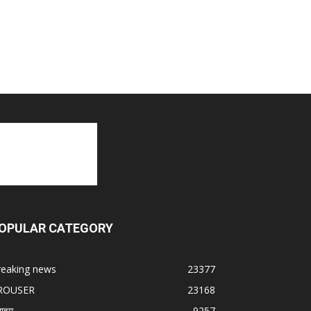
OPULAR CATEGORY
reaking news
23377
ROUSER
23168
राइम
9257