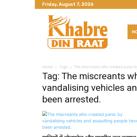
Friday, August 7, 2026
H
Home
Tags
The miscreants who created panic by
Tag: The miscreants w
vandalising vehicles a
been arrested.