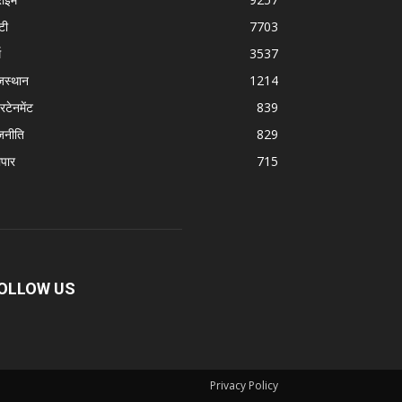
टी
7703
म
3537
जस्थान
1214
रटेनमेंट
839
जनीति
829
ापार
715
OLLOW US
Privacy Policy