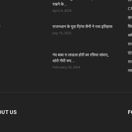
रखने के...
C
April 4, 2024
क्
सि
ा
राजस्थान के युवा प्रिंस सैनी ने रचा इतिहास
July 16, 2025
धर्
रा
एंट
नंद बाबा रा लाडला होरी का रसिया सांवरा,
थांरो गोपी रूप...
रा
February 26, 2024
व्य
OUT US
F