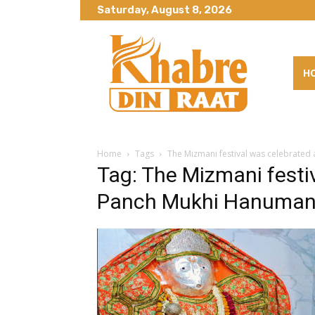
Saturday, August 8, 2026
H
Home
Tags
The Mizmani festival was celebrated
Tag: The Mizmani festi
Panch Mukhi Hanuman