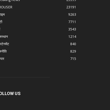
ROUSER
23191
राइम
9263
टी
7711
म
3543
जस्थान
1214
रटेनमेंट
840
जनीति
829
ापार
715
OLLOW US