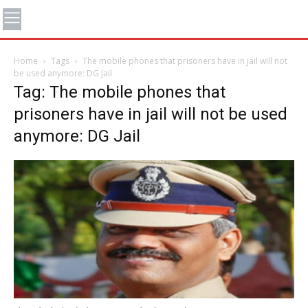
Home
Tags
The mobile phones that prisoners have in jail will not
be used anymore: DG Jail
Tag: The mobile phones that
prisoners have in jail will not be used
anymore: DG Jail