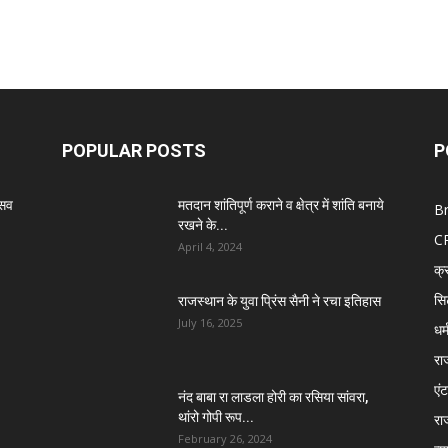
POPULAR POSTS
P
्सव
मतदान शांतिपूर्ण कराने व क्षेत्र में शांति बनाये
B
रखने के...
C
April 4, 2024
क्
सि
राजस्थान के युवा प्रिंस सैनी ने रचा इतिहास
July 16, 2025
धर्
रा
एंट
नंद बाबा रा लाडला होरी का रसिया सांवरा,
थांरो गोपी रूप...
रा
February 26, 2024