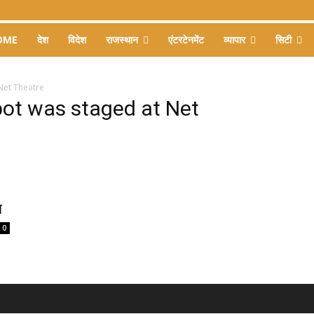
OME
देश
विदेश
राजस्थान
एंटरटेनमेंट
व्यापार
सिटी
Net Theatre
pot was staged at Net
न
0