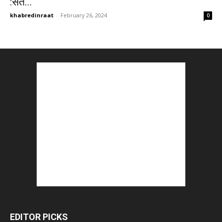
:संत...
khabredinraat
-
February 26, 2024
0
EDITOR PICKS