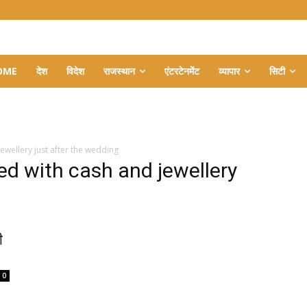
OME
देश
विदेश
राजस्थान
एंटरटेनमेंट
व्यापार
सिटी
ewellery just after the wedding
led with cash and jewellery
ी
0