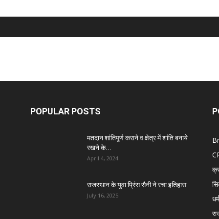
POPULAR POSTS
P
मतदान शांतिपूर्ण कराने व क्षेत्र में शांति बनाये
B
रखने के...
C
April 4, 2024
क्
सि
राजस्थान के युवा प्रिंस सैनी ने रचा इतिहास
July 16, 2025
धर्
रा