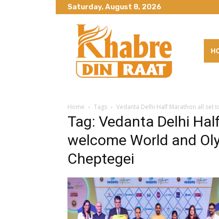
Saturday, August 8, 2026
H
Home
Tags
Vedanta Delhi Half Marathon all se
Tag: Vedanta Delhi Half
welcome World and Ol
Cheptegei