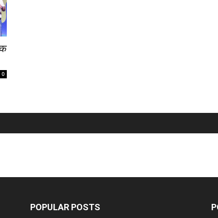
िक
0
POPULAR POSTS
P