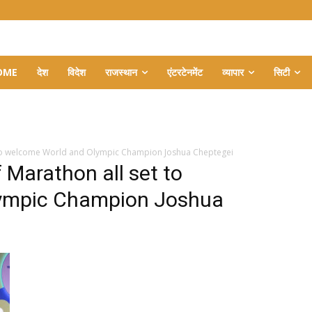
OME
देश
विदेश
राजस्थान
एंटरटेनमेंट
व्यापार
सिटी
t to welcome World and Olympic Champion Joshua Cheptegei
 Marathon all set to
ympic Champion Joshua