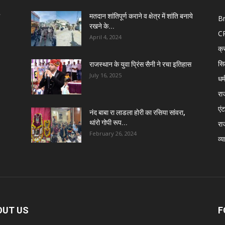
मतदान शांतिपूर्ण कराने व क्षेत्र में शांति बनाये
B
रखने के...
C
April 4, 2024
क्
सि
राजस्थान के युवा प्रिंस सैनी ने रचा इतिहास
July 16, 2025
धर्
रा
एंट
नंद बाबा रा लाडला होरी का रसिया सांवरा,
थांरो गोपी रूप...
रा
February 26, 2024
व्य
OUT US
F