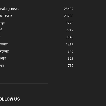
reaking news
23409
ROUSER
23200
राइम
9273
टी
7712
म
3543
जस्थान
1214
रटेनमेंट
840
जनीति
829
ापार
715
OLLOW US