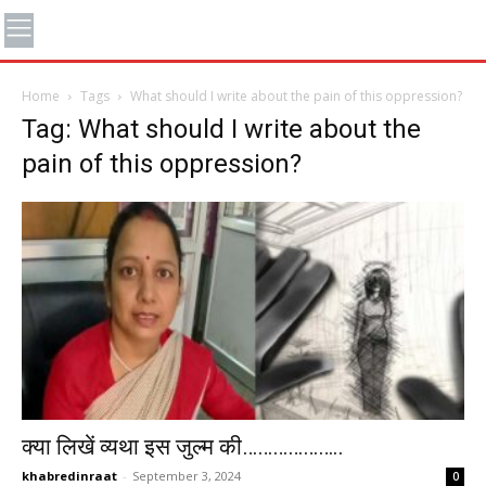
Home
Tags
What should I write about the pain of this oppression?
Tag: What should I write about the
pain of this oppression?
क्या लिखें व्यथा इस जुल्म की………………..
khabredinraat
-
September 3, 2024
0