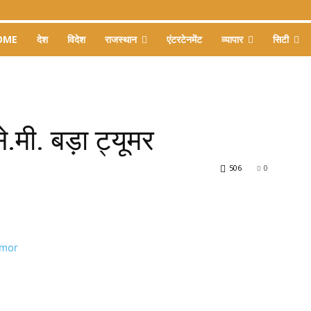
OME
देश
विदेश
राजस्थान
एंटरटेनमेंट
व्यापार
सिटी
े.मी. बड़ा ट्यूमर
506
0