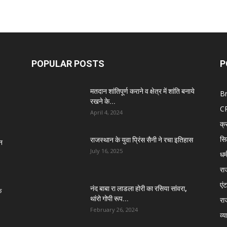
POPULAR POSTS
P
मतदान शांतिपूर्ण कराने व क्षेत्र में शांति बनाये
B
रखने के...
C
April 4, 2024
क्
सि
राजस्थान के युवा प्रिंस सैनी ने रचा इतिहास
न
July 16, 2025
धर्
रा
एंट
नंद बाबा रा लाडला होरी का रसिया सांवरा,
े
थांरो गोपी रूप...
रा
February 26, 2024
व्य