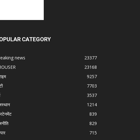
OPULAR CATEGORY
reaking news
23377
ROUSER
23168
राइम
9257
टी
7703
म
3537
जस्थान
1214
रटेनमेंट
839
जनीति
829
ापार
715