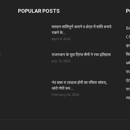
POPULAR POSTS
P
मतदान शांतिपूर्ण कराने व क्षेत्र में शांति बनाये
B
रखने के...
C
April 4, 2024
क्
सि
ा
राजस्थान के युवा प्रिंस सैनी ने रचा इतिहास
July 16, 2025
धर्
रा
एंट
नंद बाबा रा लाडला होरी का रसिया सांवरा,
थांरो गोपी रूप...
रा
February 26, 2024
व्य