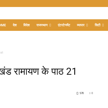
OME
देश
विदेश
राजस्थान
एंटरटेनमेंट
व्यापार
सिटी
 को
खंड रामायण के पाठ 21
570
0