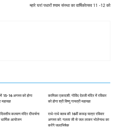
म्हारे घरां पधारों श्याम संस्था का वार्षिकोत्सव 11 -12 को
ला में 15-16 अगस्त को होगा
कामिका एकादशी: गोविंद देवजी मंदिर में रविवार
्र महायज्ञ
को होगा श्री विष्णु गायत्री महायज्ञ
4 दिवसीय कल्याण मंदिर दीपार्चना
राधे-राधे क्लब की 16वीं कावड़ यात्रा रविवार
त धार्मिक आयोजन
अगस्त को: गलता जी से जल लाकर भोलेनाथ का
करेंगे जलाभिषेक