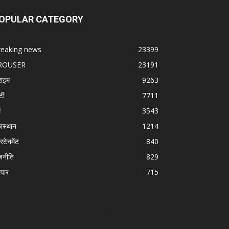
OPULAR CATEGORY
reaking news
23399
ROUSER
23191
राइम
9263
टी
7711
म
3543
जस्थान
1214
रटेनमेंट
840
जनीति
829
ापार
715