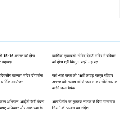
ला में 15-16 अगस्त को होगा
कामिका एकादशी: गोविंद देवजी मंदिर में रविवार
्र महायज्ञ
को होगा श्री विष्णु गायत्री महायज्ञ
4 दिवसीय कल्याण मंदिर दीपार्चना
राधे-राधे क्लब की 16वीं कावड़ यात्रा रविवार
त धार्मिक आयोजन
अगस्त को: गलता जी से जल लाकर भोलेनाथ का
करेंगे जलाभिषेक
संकल्प अभियान: आईजी केबी वंदना
अल्बर्ट हॉल पर नुक्कड़ नाटक से दिया यातायात
 बताए अधिकार और आत्मरक्षा के
नियमों की पालना का संदेश