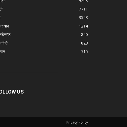
राइम
9263
टी
7711
म
3543
जस्थान
1214
रटेनमेंट
840
जनीति
829
ापार
715
OLLOW US
Privacy Policy