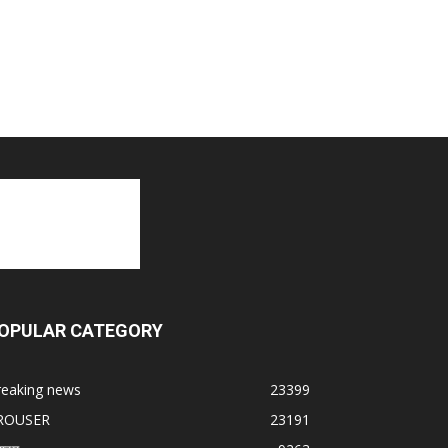
OPULAR CATEGORY
reaking news
23399
ROUSER
23191