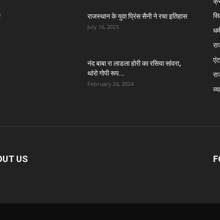
क्
सि
ा
राजस्थान के युवा प्रिंस सैनी ने रचा इतिहास
July 16, 2025
धर्
रा
एंट
नंद बाबा रा लाडला होरी का रसिया सांवरा,
थांरो गोपी रूप...
रा
February 26, 2024
व्य
OUT US
F