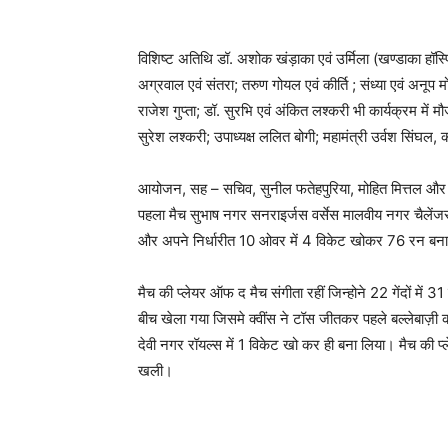
विशिष्ट अतिथि डॉ. अशोक खंड़ाका एवं उर्मिला (खण्डाका हॉस्
अग्रवाल एवं संतरा; तरुण गोयल एवं कीर्ति ; संध्या एवं अनूप म
राजेश गुप्ता; डॉ. सुरभि एवं अंकित लश्करी भी कार्यक्रम में म
सुरेश लश्करी; उपाध्यक्ष ललित बोगी; महामंत्री उर्वश सिंघल,
आयोजन, सह – सचिव, सुनील फतेहपुरिया, मोहित मित्तल और र
पहला मैच सुभाष नगर सनराइर्जस वर्सेस मालवीय नगर चैलेंजर
और अपने निर्धारीत 10 ओवर में 4 विकेट खोकर 76 रन बनाए
मैच की प्लेयर ऑफ द मैच संगीता रहीं जिन्होने 22 गेंदों में 
बीच खेला गया जिसमे क्वींस ने टॉस जीतकर पहले बल्लेबाज़ी
देवी नगर रॉयल्स में 1 विकेट खो कर ही बना लिया। मैच की प्ल
खली।