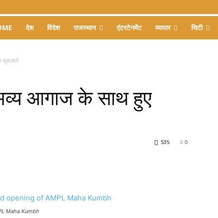
OME
देश
विदेश
राजस्थान
एंटरटेनमेंट
व्यापार
सिटी
क मुकाबले
भव्य आगाज के साथ हुए
535
0
AMPL Maha Kumbh