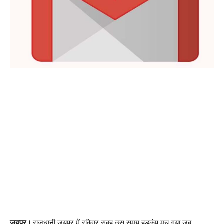
जयपुर।
राजधानी जयपुर में रविवार सुबह उस समय हडकंप मच गया,जब