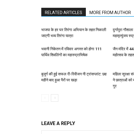
RELATED ARTICLES
MORE FROM AUTHOR
भाजपा के हर घर तिरंगा अभियान के तहत निकाली
दुर्गापुरा गौशा
जाएगी भव्य तिरंगा यात्रा
महामृत्युंजय रुद
भवानी निकेतन में रविवार अगस्त को होगा 111
जैन मंदिर में 4
पार्थिव शिवलिंगों का महारुद्राभिषेक
महोत्सव के तह
बुजुर्ग की हुई सफल री-रिवीजन नी ट्रांसप्लांट: छह
महिला सुरक्षा 
महीने बाद हुआ पैरों पर खड़ा
ने छात्राओं को
गुर
LEAVE A REPLY