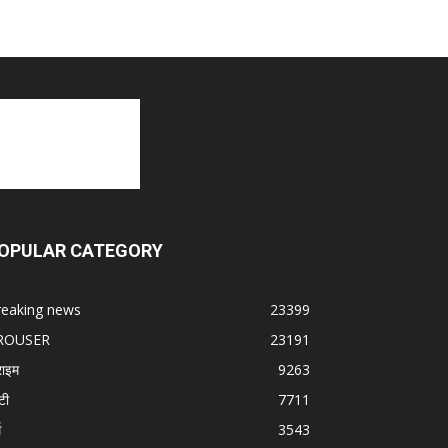
OPULAR CATEGORY
reaking news
23399
ROUSER
23191
राइम
9263
टी
7711
म
3543