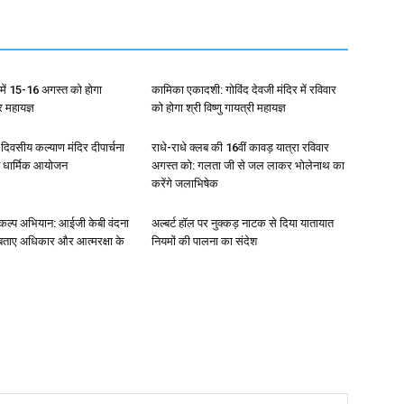
ला में 15-16 अगस्त को होगा
कामिका एकादशी: गोविंद देवजी मंदिर में रविवार
्र महायज्ञ
को होगा श्री विष्णु गायत्री महायज्ञ
4 दिवसीय कल्याण मंदिर दीपार्चना
राधे-राधे क्लब की 16वीं कावड़ यात्रा रविवार
त धार्मिक आयोजन
अगस्त को: गलता जी से जल लाकर भोलेनाथ का
करेंगे जलाभिषेक
संकल्प अभियान: आईजी केबी वंदना
अल्बर्ट हॉल पर नुक्कड़ नाटक से दिया यातायात
 बताए अधिकार और आत्मरक्षा के
नियमों की पालना का संदेश