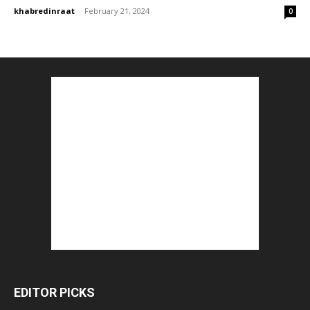
khabredinraat
-
February 21, 2024
0
EDITOR PICKS