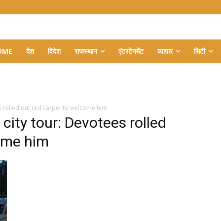
OME
देश
विदेश
राजस्थान
एंटरटेनमेंट
व्यापार
सिटी
es rolled out red carpet to welcome him
 city tour: Devotees rolled
come him