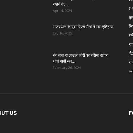
रखने के...
C
April 4, 2024
क्
सि
राजस्थान के युवा प्रिंस सैनी ने रचा इतिहास
July 16, 2025
धर्
रा
एंट
नंद बाबा रा लाडला होरी का रसिया सांवरा,
थांरो गोपी रूप...
रा
February 26, 2024
व्य
OUT US
F