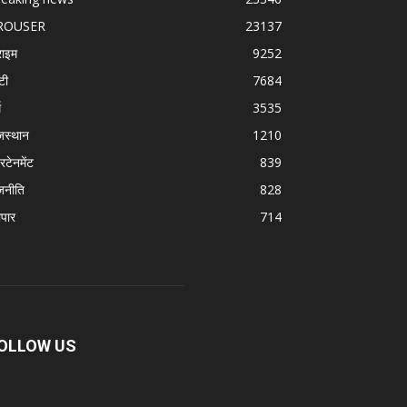
ROUSER
23137
राइम
9252
टी
7684
म
3535
जस्थान
1210
रटेनमेंट
839
जनीति
828
ापार
714
OLLOW US