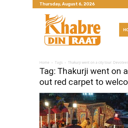
Thursday, August 6, 2026
H
Home
Tags
Thakurji went on a city tour: Devote
Tag: Thakurji went on a
out red carpet to wel