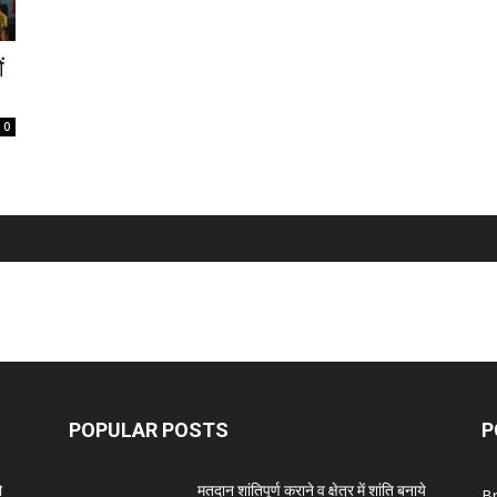
ं
0
POPULAR POSTS
P
ो
मतदान शांतिपूर्ण कराने व क्षेत्र में शांति बनाये
B