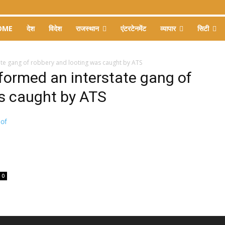
OME
देश
विदेश
राजस्थान
एंटरटेनमेंट
व्यापार
सिटी
te gang of robbery and looting was caught by ATS
formed an interstate gang of
as caught by ATS
0