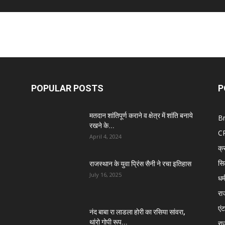
POPULAR POSTS
P
मतदान शांतिपूर्ण कराने व क्षेत्र में शांति बनाये
B
रखने के...
C
April 4, 2024
क्
सि
राजस्थान के युवा प्रिंस सैनी ने रचा इतिहास
July 16, 2025
धर्
रा
एंट
नंद बाबा रा लाडला होरी का रसिया सांवरा,
थांरो गोपी रूप...
रा