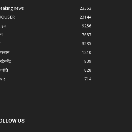
reaking news
23353
ROUSER
23144
राइम
9256
टी
7687
म
3535
जस्थान
1210
रटेनमेंट
839
जनीति
828
ापार
714
OLLOW US