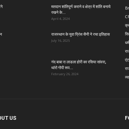
गे
मतदान शांतिपूर्ण कराने व क्षेत्र में शांति बनाये
B
रखने के...
C
April 4, 2024
क्
सि
तन
राजस्थान के युवा प्रिंस सैनी ने रचा इतिहास
July 16, 2025
धर्
रा
एंट
नंद बाबा रा लाडला होरी का रसिया सांवरा,
थांरो गोपी रूप...
रा
February 26, 2024
व्य
OUT US
F