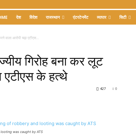
OME
देश
विदेश
राजस्थान
एंटरटेनमेंट
व्यापार
सिटी
रने वाला आरोपी चढ़ा एटीएस...
ज्यीय गिरोह बना कर लूट
 एटीएस के हत्थे
427
0
 looting was caught by ATS