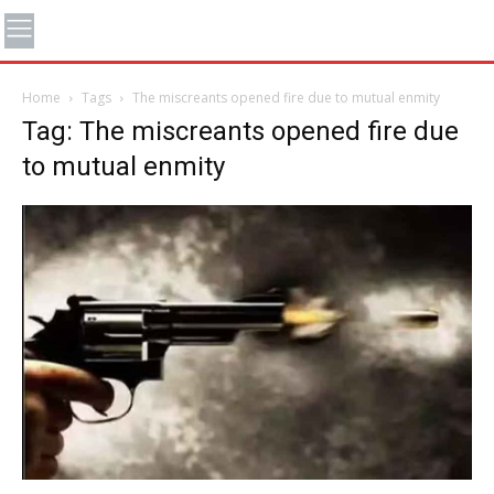
Home
Tags
The miscreants opened fire due to mutual enmity
Tag: The miscreants opened fire due
to mutual enmity