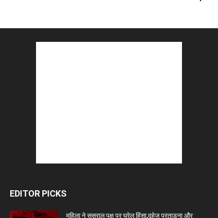
EDITOR PICKS
महिला ने ससुराल पक्ष पर घरेलू हिंसा,दहेज प्रताड़ना और