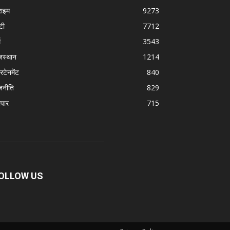
राइम
9273
टी
7712
म
3543
जस्थान
1214
रटेनमेंट
840
जनीति
829
ापार
715
OLLOW US