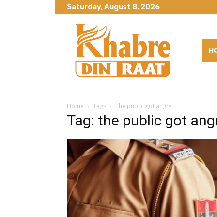
Saturday, August 8, 2026
H
Home
Tags
The public got angry.
Tag: the public got angr