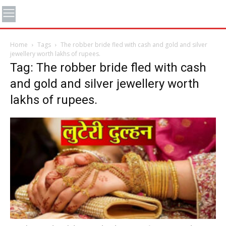
Home
Tags
The robber bride fled with cash and gold and silver
jewellery worth lakhs of rupees.
Tag: The robber bride fled with cash
and gold and silver jewellery worth
lakhs of rupees.