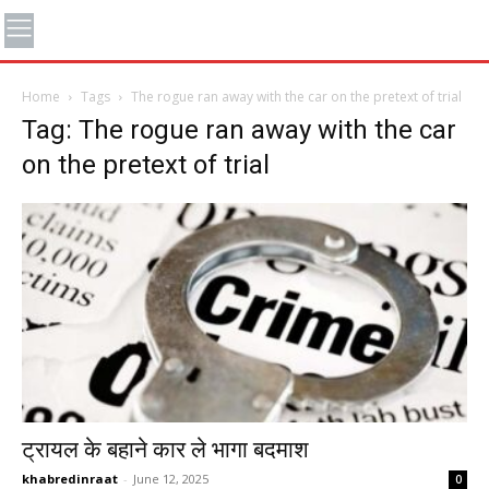
Home
Tags
The rogue ran away with the car on the pretext of trial
Tag: The rogue ran away with the car
on the pretext of trial
ट्रायल के बहाने कार ले भागा बदमाश
khabredinraat
-
June 12, 2025
0