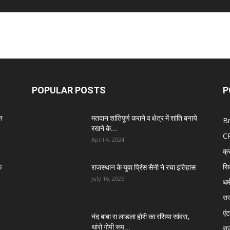
POPULAR POSTS
P
न
मतदान शांतिपूर्ण कराने व क्षेत्र में शांति बनाये
B
रखने के...
C
April 4, 2024
क्
सि
े
राजस्थान के युवा प्रिंस सैनी ने रचा इतिहास
July 16, 2025
धर्
रा
एंट
नंद बाबा रा लाडला होरी का रसिया सांवरा,
थांरो गोपी रूप...
रा