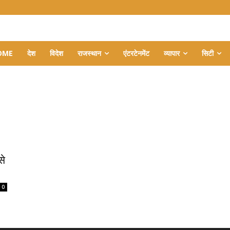
OME
देश
विदेश
राजस्थान
एंटरटेनमेंट
व्यापार
सिटी
से
0