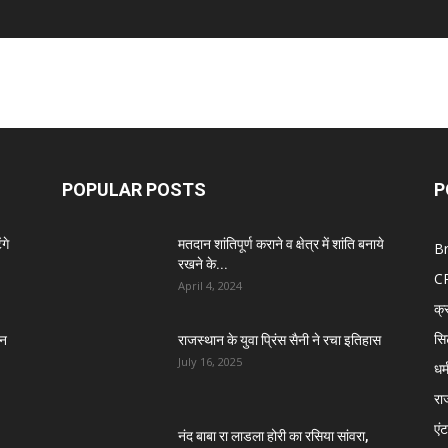
POPULAR POSTS
P
गे
मतदान शांतिपूर्ण कराने व क्षेत्र में शांति बनाये
B
रखने के...
C
April 4, 2024
क्
सि
तन
राजस्थान के युवा प्रिंस सैनी ने रचा इतिहास
July 16, 2025
धर्
रा
एंट
नंद बाबा रा लाडला होरी का रसिया सांवरा,