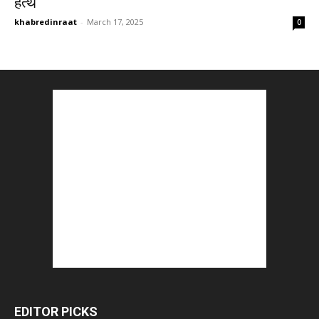
हत्थे
khabredinraat
-
March 17, 2025
0
EDITOR PICKS