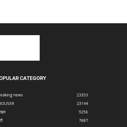
OPULAR CATEGORY
reaking news
23353
ROUSER
23144
राइम
9256
टी
7687