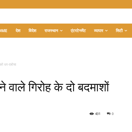
OME
देश
विदेश
राजस्थान
एंटरटेनमेंट
व्यापार
सिटी
 को धर-दबोचा
 वाले गिरोह के दो बदमाशों
431
0