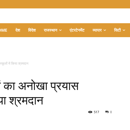
OME
देश
विदेश
राजस्थान
एंटरटेनमेंट
व्यापार
सिटी
्कूलों में किया श्रमदान
यों का अनोखा प्रयास
िया श्रमदान
517
0