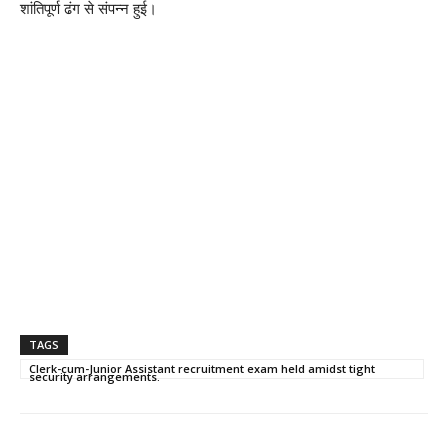
शांतिपूर्ण ढंग से संपन्न हुई।
TAGS
Clerk-cum-Junior Assistant recruitment exam held amidst tight
security arrangements.