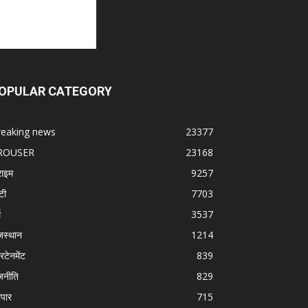
OPULAR CATEGORY
reaking news
23377
ROUSER
23168
राइम
9257
टी
7703
म
3537
जस्थान
1214
रटेनमेंट
839
जनीति
829
ापार
715