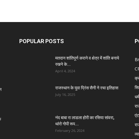
POPULAR POSTS
P
मतदान शांतिपूर्ण कराने व क्षेत्र में शांति बनाये
B
रखने के...
C
April 4, 2024
क्
सि
राजस्थान के युवा प्रिंस सैनी ने रचा इतिहास
न
July 16, 2025
धर्
रा
एंट
नंद बाबा रा लाडला होरी का रसिया सांवरा,
े
थांरो गोपी रूप...
रा
February 26, 2024
व्य