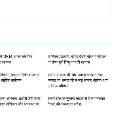
ला में 15-16 अगस्त को होगा
कामिका एकादशी: गोविंद देवजी मंदिर में रविवार
्र महायज्ञ
को होगा श्री विष्णु गायत्री महायज्ञ
4 दिवसीय कल्याण मंदिर दीपार्चना
राधे-राधे क्लब की 16वीं कावड़ यात्रा रविवार
त धार्मिक आयोजन
अगस्त को: गलता जी से जल लाकर भोलेनाथ का
करेंगे जलाभिषेक
संकल्प अभियान: आईजी केबी वंदना
अल्बर्ट हॉल पर नुक्कड़ नाटक से दिया यातायात
 बताए अधिकार और आत्मरक्षा के
नियमों की पालना का संदेश