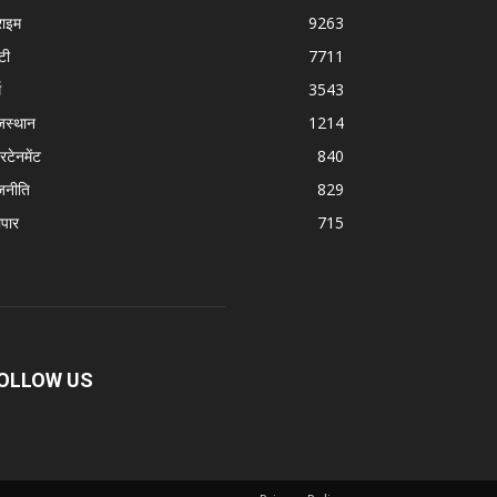
राइम
9263
टी
7711
म
3543
जस्थान
1214
रटेनमेंट
840
जनीति
829
ापार
715
OLLOW US