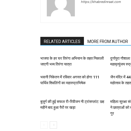
https://khabredinraat.com
RELATED ARTICLES
MORE FROM AUTHOR
भाजपा के हर घर तिरंगा अभियान के तहत निकाली
दुर्गापुरा गौशा
जाएगी भव्य तिरंगा यात्रा
महामृत्युंजय रुद
भवानी निकेतन में रविवार अगस्त को होगा 111
जैन मंदिर में 4
पार्थिव शिवलिंगों का महारुद्राभिषेक
महोत्सव के तह
बुजुर्ग की हुई सफल री-रिवीजन नी ट्रांसप्लांट: छह
महिला सुरक्षा 
महीने बाद हुआ पैरों पर खड़ा
ने छात्राओं को
गुर