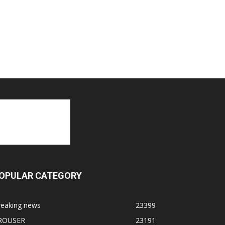
OPULAR CATEGORY
reaking news
23399
ROUSER
23191