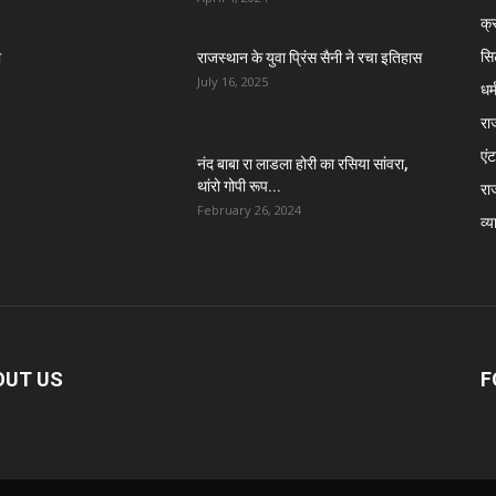
क्
सि
ा
राजस्थान के युवा प्रिंस सैनी ने रचा इतिहास
July 16, 2025
धर्
रा
एंट
नंद बाबा रा लाडला होरी का रसिया सांवरा,
थांरो गोपी रूप...
रा
February 26, 2024
व्य
OUT US
F