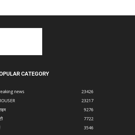
OPULAR CATEGORY
reaking news
23426
ROUSER
23217
राइम
9276
टी
7722
म
3546