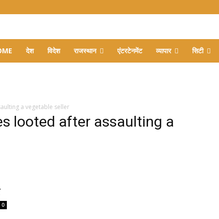
OME
देश
विदेश
राजस्थान
एंटरटेनमेंट
व्यापार
सिटी
ulting a vegetable seller
s looted after assaulting a
र
0