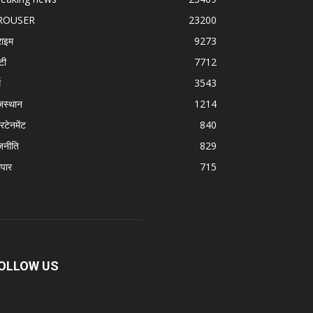
ROUSER
23200
राइम
9273
टी
7712
म
3543
जस्थान
1214
रटेनमेंट
840
जनीति
829
ापार
715
OLLOW US