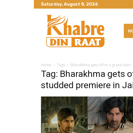
Saturday, August 8, 2026
H
Home
Tags
Bharakhma gets off to a grand start:
Tag: Bharakhma gets off
studded premiere in Ja