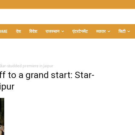
OME
देश
विदेश
राजस्थान
एंटरटेनमेंट
व्यापार
सिटी
 Star-studded premiere in Jaipur
 to a grand start: Star-
ipur