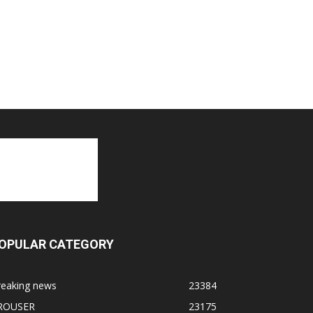
OPULAR CATEGORY
reaking news
23384
ROUSER
23175