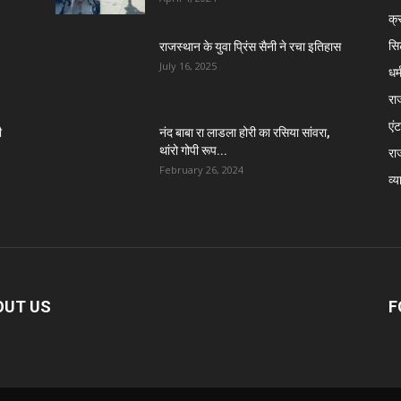
क्
सि
राजस्थान के युवा प्रिंस सैनी ने रचा इतिहास
July 16, 2025
धर्
रा
एंट
ी
नंद बाबा रा लाडला होरी का रसिया सांवरा,
थांरो गोपी रूप...
रा
February 26, 2024
व्य
OUT US
F