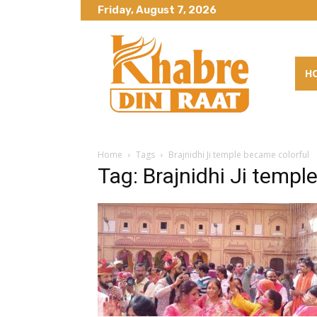
Friday, August 7, 2026
H
Home
Tags
Brajnidhi Ji temple became colorful
Tag: Brajnidhi Ji templ