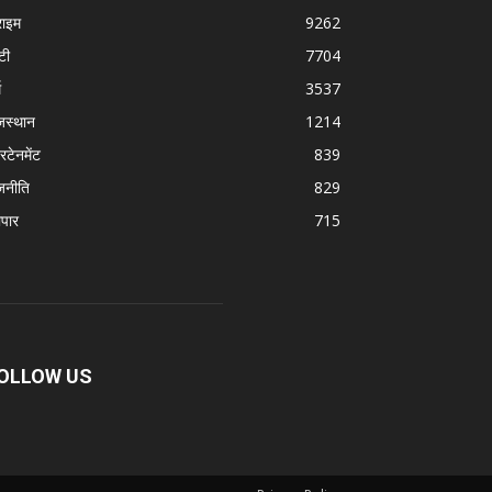
राइम
9262
टी
7704
म
3537
जस्थान
1214
रटेनमेंट
839
जनीति
829
ापार
715
OLLOW US