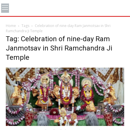
Home
Tags
Celebration of nine-day Ram Janmotsav in Shri
Ramchandra Ji Temple
Tag: Celebration of nine-day Ram
Janmotsav in Shri Ramchandra Ji
Temple