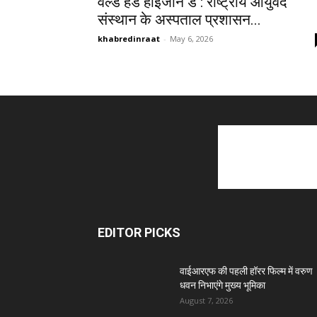
वर्ल्ड हैंड हाइजीन डे : राष्ट्रीय आयुर्वेद
संस्थान के अस्पताल प्रशासन...
khabredinraat
-
May 6, 2026
EDITOR PICKS
वाईआरएफ की पहली हॉरर फिल्म में वरुण
धवन निभाएंगे मुख्य भूमिका
August 7, 2026