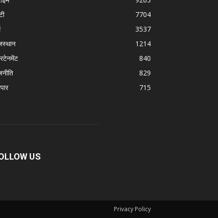
टी
7704
म
3537
जस्थान
1214
रटेनमेंट
840
जनीति
829
ापार
715
OLLOW US
Privacy Policy