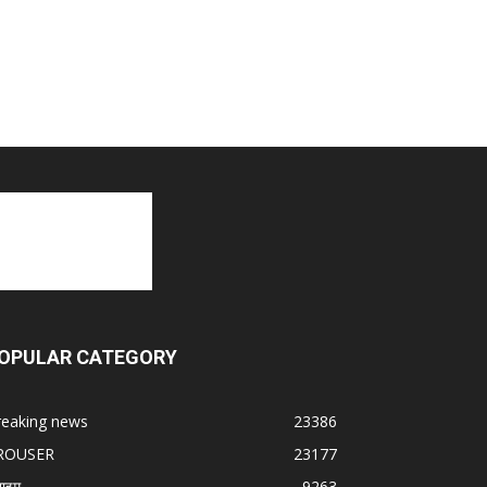
OPULAR CATEGORY
reaking news
23386
ROUSER
23177
राइम
9263