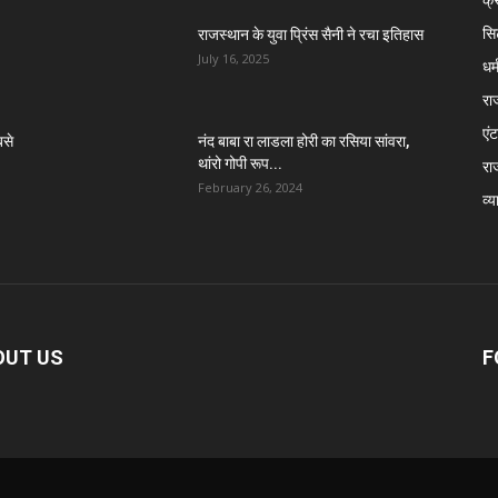
सि
राजस्थान के युवा प्रिंस सैनी ने रचा इतिहास
July 16, 2025
धर्
रा
एंट
बसे
नंद बाबा रा लाडला होरी का रसिया सांवरा,
थांरो गोपी रूप...
रा
February 26, 2024
व्य
OUT US
F