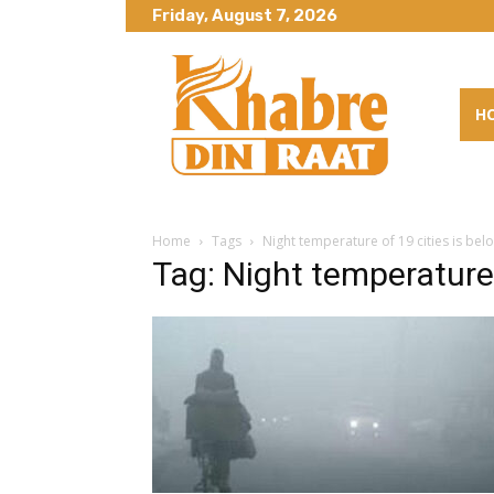
Friday, August 7, 2026
H
Home
Tags
Night temperature of 19 cities is bel
Tag: Night temperature 