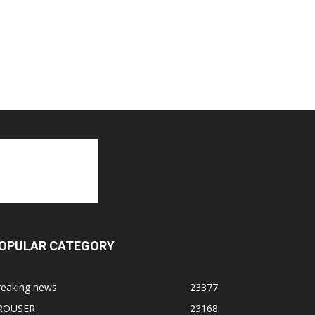
OPULAR CATEGORY
reaking news
23377
ROUSER
23168