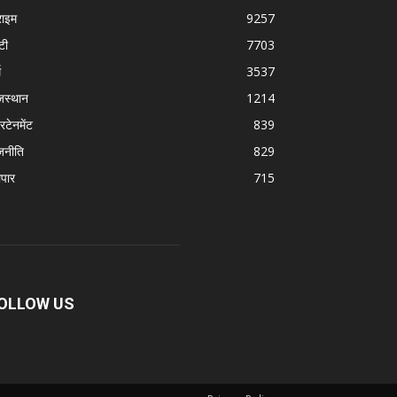
राइम
9257
टी
7703
म
3537
जस्थान
1214
रटेनमेंट
839
जनीति
829
ापार
715
OLLOW US