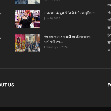
क्
सि
राजस्थान के युवा प्रिंस सैनी ने रचा इतिहास
न
July 16, 2025
धर्
रा
एंट
नंद बाबा रा लाडला होरी का रसिया सांवरा,
े
थांरो गोपी रूप...
रा
February 26, 2024
व्य
OUT US
F