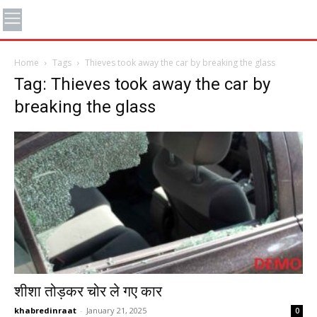
Home
Tags
Thieves took away the car by breaking the glass
Tag: Thieves took away the car by
breaking the glass
शीशा तोड़कर चोर ले गए कार
khabredinraat
-
January 21, 2025
0