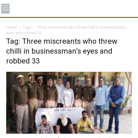
Home
Tags
Three miscreants who threw chilli in businessman’s
eyes and robbed 33
Tag: Three miscreants who threw
chilli in businessman’s eyes and
robbed 33