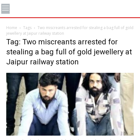
Home
Tags
Two miscreants arrested for stealing a bag full of gold
jewellery at Jaipur railway station
Tag: Two miscreants arrested for
stealing a bag full of gold jewellery at
Jaipur railway station