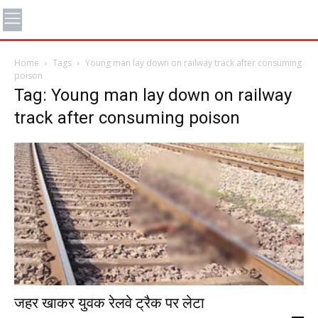
Home
Tags
Young man lay down on railway track after consuming
poison
Tag: Young man lay down on railway
track after consuming poison
जहर खाकर युवक रेलवे ट्रैक पर लेटा