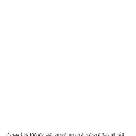
गौरतलब है कि 108 फीट लंबी अगरबत्ती गुजरात के वडोदरा में तैयार की गई है।