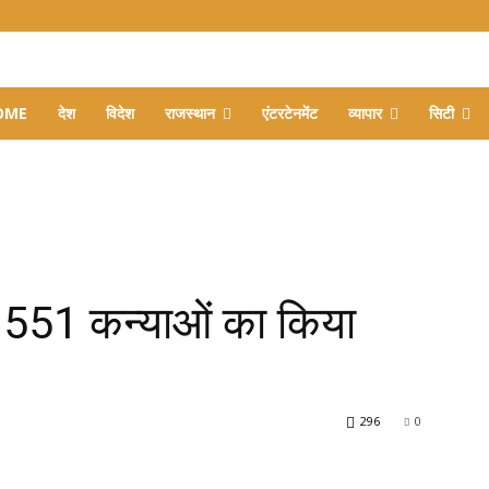
OME
देश
विदेश
राजस्थान
एंटरटेनमेंट
व्यापार
सिटी
िर 551 कन्याओं का किया
296
0